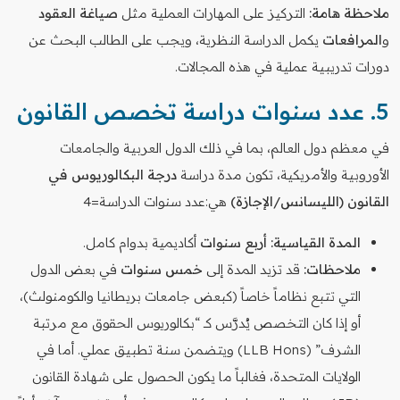
ملاحظة هامة:
التركيز على المهارات العملية مثل
صياغة العقود
و
المرافعات
يكمل الدراسة النظرية، ويجب على الطالب البحث عن
دورات تدريبية عملية في هذه المجالات.
5. عدد سنوات دراسة تخصص القانون
في معظم دول العالم، بما في ذلك الدول العربية والجامعات
الأوروبية والأمريكية، تكون مدة دراسة
درجة البكالوريوس في
القانون (الليسانس/الإجازة)
هي:عدد سنوات الدراسة=4
المدة القياسية:
أربع سنوات
أكاديمية بدوام كامل.
ملاحظات:
قد تزيد المدة إلى
خمس سنوات
في بعض الدول
التي تتبع نظاماً خاصاً (كبعض جامعات بريطانيا والكومنولث)،
أو إذا كان التخصص يُدرَّس كـ “بكالوريوس الحقوق مع مرتبة
الشرف” (LLB Hons) ويتضمن سنة تطبيق عملي. أما في
الولايات المتحدة، فغالباً ما يكون الحصول على شهادة القانون