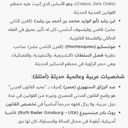
(Corpus Juris Civilis)، وهو الأساس الذي بُنيت عليه معظم
القوانين المدنية الحديثة.
ابن رشد (أبو الوليد محمد بن أحمد بن رشد):
(القرن الثاني
عشر). قاضي وفيلسوف أندلسي، كان له تأثير عميق في الفقه
المالكي والفلسفة القانونية.
مونتسكيو (Montesquieu):
(القرن الثامن عشر). صاحب
نظرية
فصل السلطات
(التشريعية، والتنفيذية، والقضائية)،
وهي حجر الزاوية في معظم الدساتير الحديثة.
شخصيات عربية وعالمية حديثة (أمثلة):
عبد الرزاق السنهوري (مصر):
يُعرف بـ “عميد القانون العربي”.
هو واضع القانون المدني المصري وغيره من القوانين في عدة
دول عربية، ولا يزال فقهه مرجعاً أساسياً في
تخصص القانون
.
روث بادر جينسبيرغ (Ruth Bader Ginsburg – USA):
قاضية
أمريكية، أيقونة في مجال العدالة والمساواة، كان لها دور