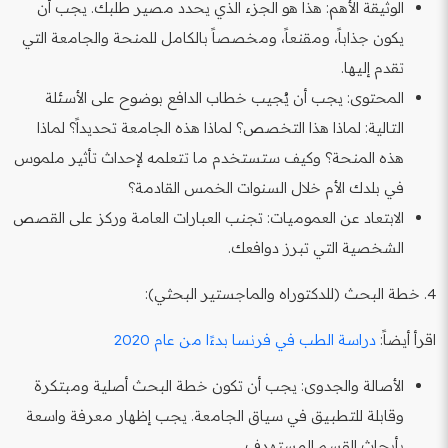
الوثيقة الأهم: هذا هو الجزء الذي يحدد مصير طلبك. يجب أن
يكون جذاباً، ومقنعاً، ومخصصاً بالكامل للمنحة والجامعة التي
تقدم إليها.
المحتوى: يجب أن يُجيب خطاب الدافع بوضوح على الأسئلة
التالية: لماذا هذا التخصص؟ لماذا هذه الجامعة تحديداً؟ لماذا
هذه المنحة؟ وكيف ستستخدم ما تتعلمه لإحداث تأثير ملموس
في بلدك الأم خلال السنوات الخمس القادمة؟
الابتعاد عن العموميات: تجنب العبارات العامة وركز على القصص
الشخصية التي تبرز دوافعك.
4. خطة البحث (للدكتوراه والماجستير البحثي):
اقرأ أيضاً:
دراسة الطب في فرنسا بدءًا من عام 2020
الأصالة والجدوى: يجب أن تكون خطة البحث أصلية ومبتكرة
وقابلة للتطبيق في سياق الجامعة. يجب إظهار معرفة واسعة
بأبحاث القسم المستهدف.