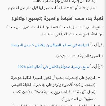
(خاصة في إدارة الأعمال والهندسة) تتطلب
اختبار GRE أو GMAT. ابدأ التحضير لها قبل عام من التقديم.
ثانياً: بناء ملف القيادة والخبرة (تجميع الوثائق)
المنح الممولة بالكامل لا تبحث فقط عن الطالب المتفوق، بل تبحث
عن القائد الذي سيحدث تأثيراً في مجتمعه.
اقرأ أيضاً:
الدراسة في اسبانيا للعراقيين وافضل 5 مدن للدراسة
1. السيرة الذاتية (CV/Resume):
اقرأ أيضاً:
منح دراسية ممولة بالكامل في ألمانيا لعام 2026
التركيز على الإنجازات: يجب أن تكون السيرة الذاتية موجزة
(صفحتان كحد أقصى) وتركز على الإنجازات القابلة للقياس
(مثل: “زيادة كفاءة المشروع بنسبة 20%” بدلاً من “كنت
مسؤولاً عن المشروع”).
الخبرة التطوعية: إبراز الأدوار القيادية في العمل التطوعي أو