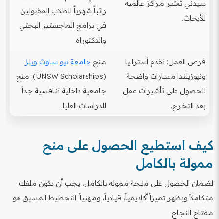
سيدني تُعتبر مراكز عالمية
راتباً شهرياً للطلاب المقبولين
للأبحاث.
في برامج الماجستير البحثي
والدكتوراه.
فرص العمل: تقدم أستراليا
منح
جامعة نيو ساوث ويلز
ونيوزيلندا مسارات واضحة
(UNSW Scholarships): منح
للحصول على تأشيرات عمل
جامعية داخلية تنافسية جداً
بعد التخرج.
للدراسات العليا.
كيف استطيع الحصول على منح
ممولة بالكامل
لضمان الحصول على منحة ممولة بالكامل، يجب أن يكون ملفك
متكاملاً ويظهر تميزاً أكاديمياً، قيادياً، ومهنياً. التخطيط المسبق هو
مفتاح النجاح.