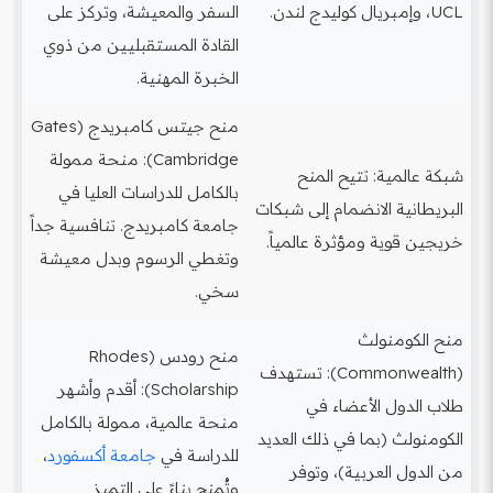
UCL، وإمبريال كوليدج لندن.
السفر والمعيشة، وتركز على
القادة المستقبليين من ذوي
الخبرة المهنية.
منح جيتس كامبريدج (Gates
Cambridge): منحة ممولة
شبكة عالمية: تتيح المنح
بالكامل للدراسات العليا في
البريطانية الانضمام إلى شبكات
جامعة كامبريدج. تنافسية جداً
خريجين قوية ومؤثرة عالمياً.
وتغطي الرسوم وبدل معيشة
سخي.
منح الكومنولث
منح رودس (Rhodes
(Commonwealth): تستهدف
Scholarship): أقدم وأشهر
طلاب الدول الأعضاء في
منحة عالمية، ممولة بالكامل
الكومنولث (بما في ذلك العديد
للدراسة في
جامعة أكسفورد
،
من الدول العربية)، وتوفر
وتُمنح بناءً على التميز