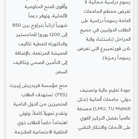
رسوم دراسية مجانية: لا
وأقوى المنح الحكومية
تفرض معظم الجامعات
الألمانية، وتوفر دعماً
العامة رسوماً دراسية على
شهرياً (راتباً يتراوح بين 850
الطلاب الدوليين في جميع
إلى 1200 يورو) للماجستير
المراحل (باستثناء ولاية
والدكتوراه لتغطية تكاليف
بادن فورتمبيرغ التي تفرض
المعيشة المرتفعة، بالإضافة
رسوماً رمزية).
إلى التأمين الصحي وتكاليف
السفر.
منح مؤسسة فريدريش إيبرت
جودة تعليم عالية وتصنيف
(FES): تستهدف الطلاب
دولي: جامعات ألمانية (مثل
المتميزين من الدول النامية
LMU, TU Munich) مصنفة
وتقدم تمويلاً كاملاً، وتولي
عالمياً بفضل التركيز القوي
اهتماماً خاصاً للطلاب ذوي
على الأبحاث والابتكار التقني.
الخلفية الاجتماعية الملتزمة.