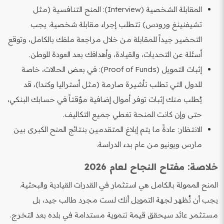
المقابلة الشخصية (Interview): المنح التنافسية (مثل
تشيفنينغ ورودس) تتطلب إجراء مقابلة شخصية. يجب
التحضير جيداً للمقابلة من خلال مراجعة ملفك بالكامل، وتوقع
أسئلة عن التحديات، والقيادة، وأهدافك بعد العودة للوطن.
إثبات التمويل (Proof of Funds): في بعض الحالات، خاصة
للدول التي تطلب تأشيرة صارمة (مثل أستراليا وكندا)، قد
يُطلب منك إثبات توفر أموال إضافية مؤقتاً في حسابك البنكي،
حتى وإن كانت المنحة تغطي جميع التكاليف.
الانتظار: عادةً ما يتم إبلاغ المتقدمين بنتائج المنح الكبرى بين
مارس ويونيو من عام بدء الدراسة.
خلاصة: مفتاح النجاح لعام 2026
المنح الممولة بالكامل هي استثمار في القدرات القيادية والبحثية.
يجب أن تُظهر لجهة التمويل أنك لست مجرد طالب جيد، بل
مستثمر عائد سيحقق قيمة تنموية مستدامة في بلده بعد التخرج.