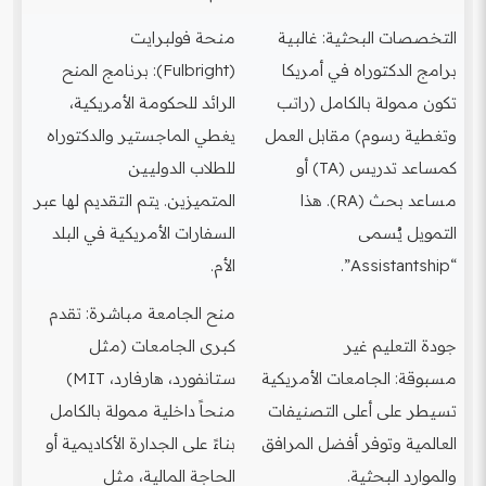
التخصصات البحثية: غالبية
منحة فولبرايت
برامج الدكتوراه في أمريكا
(Fulbright): برنامج المنح
تكون ممولة بالكامل (راتب
الرائد للحكومة الأمريكية،
وتغطية رسوم) مقابل العمل
يغطي الماجستير والدكتوراه
كمساعد تدريس (TA) أو
للطلاب الدوليين
مساعد بحث (RA). هذا
المتميزين. يتم التقديم لها عبر
التمويل يُسمى
السفارات الأمريكية في البلد
“Assistantship”.
الأم.
منح الجامعة مباشرة: تقدم
جودة التعليم غير
كبرى الجامعات (مثل
مسبوقة: الجامعات الأمريكية
ستانفورد، هارفارد، MIT)
تسيطر على أعلى التصنيفات
منحاً داخلية ممولة بالكامل
العالمية وتوفر أفضل المرافق
بناءً على الجدارة الأكاديمية أو
والموارد البحثية.
الحاجة المالية، مثل