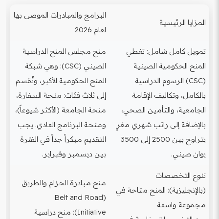
البرامج والمبادرات الموصى بها
المزايا الرئيسية
لعام 2026
تمويل كامل شامل: تغطي
منح مجلس المنح الدراسية
المنح الحكومية الصينية
الصيني (CSC): وهي شبكة
(CSC) الرسوم الدراسية
المنح الحكومية الأكبر، وتُقسم
بالكامل، وتكاليف الإقامة
إلى ثلاث فئات: منحة السفارة،
الجامعية، والتأمين الصحي،
منحة الجامعة (الأكثر شيوعاً)،
بالإضافة إلى راتب شهري مغرٍ
ومنحة البرنامج العادي. يجب
يتراوح بين 2500 إلى 3500
التقديم مبكراً جداً في الفترة
يوان صيني.
بين ديسمبر وفبراير.
تنوع التخصصات
منح مبادرة الحزام والطريق
(بالإنجليزية): المنح متاحة في
(Belt and Road
مجموعة واسعة
Initiative): منح دراسية