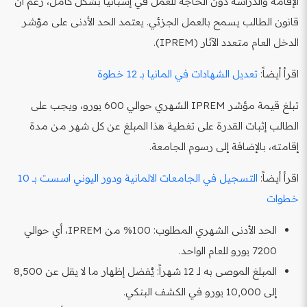
الإقامة والدراسة دون الحاجة للعمل في إسبانيا بشكل كامل، رغم أن
قانون الطالب يسمح بالعمل الجزئي. يعتمد الحد الأدنى على مؤشر
الدخل العام متعدد الآثار (IPREM).
اقرأ أيضاً:
تعديل الشهادات في المانيا بـ 12 خطوة
تبلغ قيمة مؤشر IPREM الشهري حوالي 600 يورو، ويجب على
الطالب إثبات القدرة على تغطية هذا المبلغ عن كل شهر من مدة
إقامته، بالإضافة إلى رسوم الجامعة.
اقرأ أيضاً:
التسجيل في الجامعات الالمانية ودور اليوني اسست بـ 10
خطوات
الحد الأدنى الشهري المطلوب: 100% من IPREM، أي حوالي
7200 يورو للعام الواحد.
المبلغ الموصى به لـ 12 شهراً: يُفضل إظهار ما لا يقل عن 8,500
إلى 10,000 يورو في الكشف البنكي.