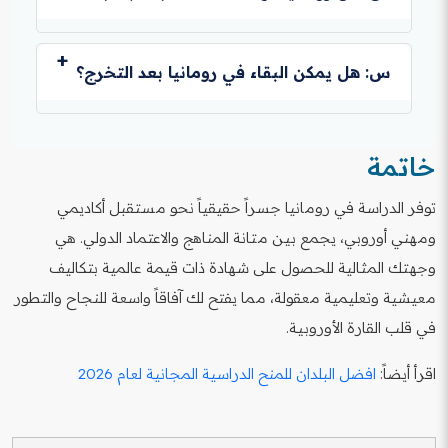
والمشاركة في المهرجانات الموسيقية والثقافية التي تقام
باستمرار في المدن الكبرى.
ج: تعتبر رومانيا من الدول الآمنة جداً في أوروبا، وتقدم بيئة
اقرأ أيضاً:
الدراسة في استراليا ضمن أفضل 100 جامعة
مضيافة للطلاب الدوليين. يتمتع الطلاب بحرية الحركة
س: هل يمكن البقاء في رومانيا بعد التخرج؟
عالمياً
والأمان في معظم المدن الجامعية الرئيسية.
اقرأ أيضاً:
دراسة الطب في بريطانيا
ج: نعم، يمكن للطلاب التقديم للحصول على تصريح إقامة
بهدف البحث عن عمل لمدة تصل إلى 12 شهراً بعد التخرج،
خاتمة
مما يتيح لهم فرصة الانتقال إلى الحياة المهنية.
اقرأ أيضاً:
الدراسة والعمل في ألمانيا (2026)
توفر الدراسة في رومانيا جسراً حقيقياً نحو مستقبل أكاديمي
ومهني أوروبي، يجمع بين متانة المناهج والاعتماد الدولي. هي
وجهتك المثالية للحصول على شهادة ذات قيمة عالمية بتكاليف
معيشية وتعليمية معقولة، مما يفتح لك آفاقاً واسعة للنجاح والتطور
في قلب القارة الأوروبية.
اقرأ أيضاً:
افضل البلدان للمنح الدراسية المجانية لعام 2026