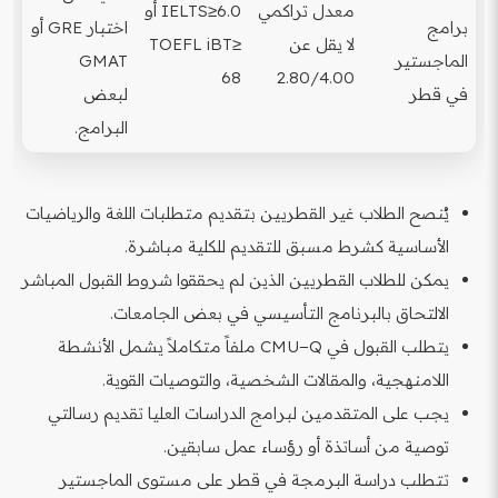
معدل تراكمي
IELTS≥6.0 أو
برامج
اختبار GRE أو
لا يقل عن
TOEFL iBT≥
الماجستير
GMAT
68
2.80/4.00
في قطر
لبعض
البرامج.
يُنصح الطلاب غير القطريين بتقديم متطلبات اللغة والرياضيات
الأساسية كشرط مسبق للتقديم للكلية مباشرة.
يمكن للطلاب القطريين الذين لم يحققوا شروط القبول المباشر
الالتحاق بالبرنامج التأسيسي في بعض الجامعات.
يتطلب القبول في CMU−Q ملفاً متكاملاً يشمل الأنشطة
اللامنهجية، والمقالات الشخصية، والتوصيات القوية.
يجب على المتقدمين لبرامج الدراسات العليا تقديم رسالتي
توصية من أساتذة أو رؤساء عمل سابقين.
تتطلب دراسة البرمجة في قطر على مستوى الماجستير