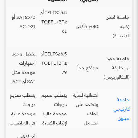
IELTS≥5.5 أو
جامعة قطر
SAT≥570 أو
TOEFL iBT≥
(كلية
%80 فأكثر
ACT≥21
61
الهندسة)
IELTS≥6.5 أو
يفضل وجود
جامعة حمد
TOEFL iBT≥
اختبارات
بن خليفة
مرتفع جداً
79
موحدة مثل
(البكالوريوس)
SAT أو ACT.
انتقائية للغاية
يتطلب تقديم
يتطلب تقديم
جامعة
وتعتمد على
درجات
درجات
كارنيجي
الملف
موحدة عالية
موحدة عالية
ميلون
الشامل
لإثبات الكفاءة.
في الرياضيات.
قد يُفضل