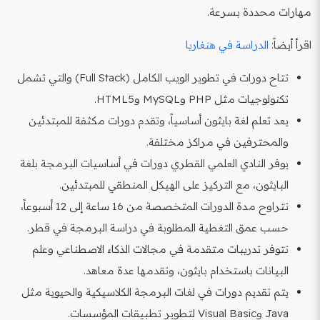
مهارات محددة بسرعة.
اقرأ أيضاً:
الدراسة في هنغاريا
تتاح دورات في تطوير الويب الكامل (Full Stack) والتي تشمل
تكنولوجيات مثل PHP وMySQL وHTML5.
يعد تعلم لغة بايثون أساسياً، وتقدم دورات مكثفة للمبتدئين
والمحترفين في مراكز مختلفة.
يوفر النادي العلمي القطري دورات في أساسيات البرمجة بلغة
البايثون، مع التركيز على الهيكل المنطقي للمبتدئين.
تتراوح مدة الدورات المتخصصة من 16 ساعة إلى 12 أسبوعاً،
حسب عمق التغطية المطلوبة في دراسة البرمجة في قطر.
تتوفر تدريبات متقدمة في مجالات الذكاء الاصطناعي وعلم
البيانات باستخدام بايثون، وتقدمها عدة معاهد.
يتم تقديم دورات في لغات البرمجة الكلاسيكية والحيوية مثل
Java وVisual Basic لتطوير تطبيقات المؤسسات.