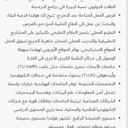
الطلاب الدوليون نسبة كبيرة في برامج البرمجة.
فرص العمل المتاحة: بعد التخرج، تتيح لك هولندا فرصة البقاء
والبحث عن عمل في قطاع التقنية المزدحم بالفرص.
التعليم العملي: يتميز النظام التعليمي بالتركيز على المشاريع
التطبيقية والتدريب العملي لضمان جاهزية الخريج لسوق العمل.
الموقع الاستراتيجي: يوفر الموقع الأوروبي لهولندا سهولة
الوصول إلى مراكز التقنية الكبرى الأخرى في القارة.
جامعات الأبحاث: تتميز جامعات مثل دلفت (TU Delft)
وأيندهوفن (TU/e) ببحوث متقدمة في مجالات التكنولوجيا.
التخصصات المتنوعة: توفر الجامعات الهولندية خيارات واسعة
تشمل أمن المعلومات، علم البيانات، وهندسة البرمجيات.
الشراكات الصناعية: ترتبط الجامعات بعلاقات قوية مع شركات
التكنولوجيا العالمية والمحلية، مما يثري المحتوى الدراسي.
مستوى المعيشة الرفيع: تشتهر هولندا بمستوى معيشة
مرتفع ونظام اجتماعي فعال ومستقر.