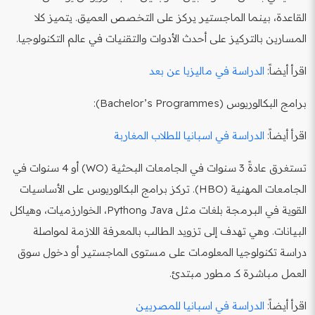
القاعدة، بينما الماجستير يركز على التخصص العميق. يتميز كلا
المسارين بالتركيز على أحدث الأدوات والتقنيات في عالم التكنولوجيا.
اقرأ أيضاً:
الدراسة في ماليزيا عن بعد
برامج البكالوريوس (Bachelor’s Programmes):
اقرأ أيضاً:
الدراسة في اسبانيا للطلاب المغاربة
تستغرق عادةً 3 سنوات في الجامعات البحثية (WO) أو 4 سنوات في
الجامعات المهنية (HBO). تركز برامج البكالوريوس على الأساسيات
القوية في البرمجة بلغات مثل Java وPython، الخوارزميات، وهياكل
البيانات. وهي تهدف إلى تزويد الطالب بالمعرفة اللازمة لمواصلة
دراسة تكنولوجيا المعلومات على مستوى الماجستير أو دخول سوق
العمل مباشرة كـ مطور مبتدئ.
اقرأ أيضاً:
الدراسة في اسبانيا للمصريين