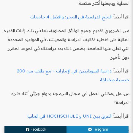
العملية ويجعلها أكثر سلاسة.
اقرأ أيضاً:
المنح الدراسية في المجر: وافضل 4 جامعات
من الضروري تقديم جميع الوثائق المطلوبة، بما في ذلك إثبات القدرة
المالية على تغطية تكاليف الدراسة والمعيشة، في المواعيد المحددة
التي تعلن عنها الجامعة. يضمن ذلك بدء دراستك في الموعد المقرر
دون تأخير.
اقرأ أيضاً:
دراسة السودانيين في الإمارات – مع طلاب من 200
جنسية مختلفة
س: هل يمكنني العمل في مجال البرمجة بدوام جزئي أثناء فترة
الدراسة؟
اقرأ أيضاً:
الفرق بين UNI و HOCHSCHULE في المانيا
ج: نعم، يُسمح للطلاب الدوليين من خارج الاتحاد الأوروبي بالعمل
Facebook
Telegram