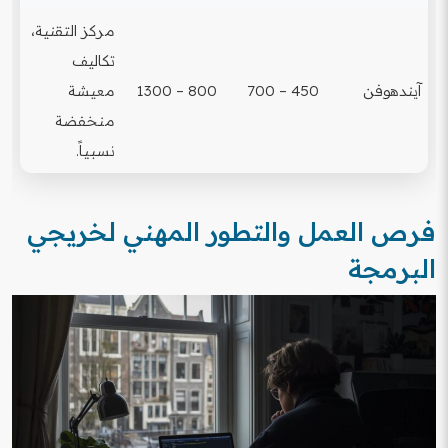
مركز التقنية،
تكاليف
آيندهوفن
450 – 700
800 – 1300
معيشة
منخفضة
نسبياً.
فرص العمل والتطور المهني لخريجي
البرمجة