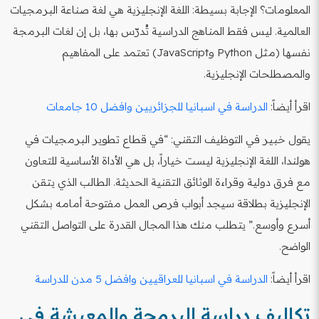
المعلومات؟ الإجابة بسيطة: اللغة الإنجليزية هي لغة صناعة البرمجيات
العالمية. ليس فقط المناهج الدراسية تُدرّس بها، بل إن لغات البرمجة
نفسها (مثل Python وJavaScript) تعتمد على المفاهيم
والمصطلحات الإنجليزية.
اقرأ أيضاً:
الدراسة في اسبانيا للجزائريين وافضل 10 جامعات
يقول خبير في التوظيف التقني: “في قطاع تطوير البرمجيات في
هولندا، اللغة الإنجليزية ليست خياراً، بل هي الأداة الأساسية للتعاون
مع فرق دولية وقراءة الوثائق التقنية الحديثة. الطالب الذي يتقن
الإنجليزية بطلاقة سيجد أبواب فرص العمل مفتوحة أمامه بشكل
أسرع وأوسع.” يتطلب منك هذا المجال القدرة على التواصل التقني
الواضح.
اقرأ أيضاً:
الدراسة في اسبانيا للعراقيين وافضل 5 مدن للدراسة
تكاليف دراسة البرمجة والمعيشة في