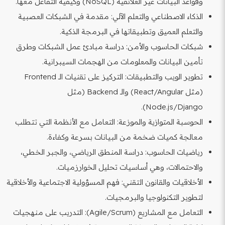
وقواعد البيانات غير العلائقية (NoSQL) وكيفية التفاعل معها.
الذكاء الاصطناعي والتعلم الآلي: مقدمة في الشبكات العصبية
والتعلم العميق وتطبيقاتها في البرمجة الذكية.
شبكات الحاسوب والأمن: دراسة مبادئ عمل الشبكات وطرق
تأمين البيانات والمعلومات من الهجمات السيبرانية.
تطوير الويب والتطبيقات: التركيز على تقنيات الـ Frontend
(مثل React/Angular) والـ Backend (مثل
Node.js/Django).
الحوسبة المتوازية والموزعة: التعامل مع الأنظمة التي تتطلب
معالجة كميات ضخمة من البيانات بسرعة وكفاءة.
رياضيات الحاسوب: دراسة المنطق الرياضي، والجبر الخطي،
والاحتمالات، وهي أساسيات تحليل الخوارزميات.
الأخلاقيات والقانون التقني: فهم المسؤولية الاجتماعية والأخلاقية
لتطوير التكنولوجيا والبرمجيات.
التعامل مع المشاريع (Agile/Scrum): التدريب على منهجيات