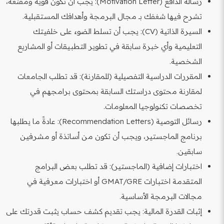
رسالة الدافع (Motivation Letter): يجب أن تكون قوية ومقنعة،
تشرح فيها شغفك بـ مجال البرمجة وأهدافك المستقبلية.
السيرة الذاتية (CV): يجب أن تسلط الضوء على خلفيتك
التعليمية وأي خبرة سابقة في تطوير التطبيقات أو المشاريع
الشخصية.
المقررات الدراسية التفصيلية (للمقارنة): قد تطلب الجامعات
لمقارنة محتوى دراستك السابقة بمحتوى برامجهم في
تخصصات تكنولوجيا المعلومات.
رسائل التوصية (Recommendation Letters): عادةً ما يطلبها
برنامج الماجستير، ويجب أن تكون من أساتذة أو مشرفين
سابقين.
اختبارات إضافية (الماجستير): قد تطلب بعض البرامج
المتقدمة اختبارات GMAT/GRE أو اختبارات معرفية في
مجالات البرمجة الأساسية.
إثبات القدرة المالية: يجب تقديم كشف حساب يثبت قدرتك على