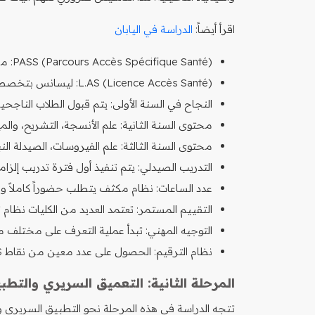
اقرأ أيضاً:
الدراسة في اليابان
PASS (Parcours Accès Spécifique Santé): مسار صحي محدد مع خيار تخصص ثانوي.
L.AS (Licence Accès Santé): ليسانس بتخصص أساسي غير صحي مع وحدة صحية ثانوية.
النجاح في السنة الأولى: يتم قبول الطلاب الناجحي
محتوى السنة الثانية: علم الأنسجة، التشريح، والمي
محتوى السنة الثالثة: علم الفيروسات، الصيدلة النبات
التدريب الصيدلي: يتم تنفيذ أول فترة تدريب إلز
عدد الساعات: نظام مكثف يتطلب حضوراً كاملاً والتز
التقييم المستمر: تعتمد العديد من الكليات نظام
التوجيه المهني: تبدأ عملية التعرف على مختلف م
نظام الترقيم: الحصول على عدد معين من نقاط ECTS (عادة 180 نقطة) لإكمال المرحلة.
المرحلة الثانية: التعميق السريري والتطب
تتجه الدراسة في هذه المرحلة نحو التطبيق السريري وال