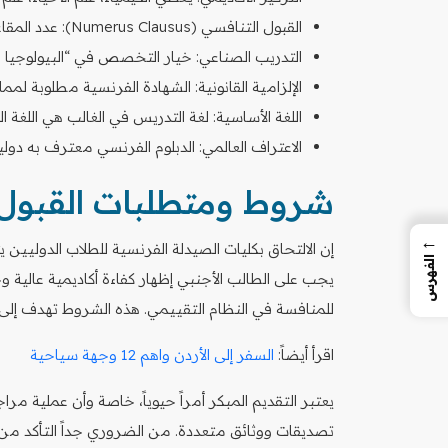
القبول التنافسي (Numerus Clausus): عدد المقاعد محدود جداً ويتم تحديده سنوياً.
التدريب الصناعي: خيار التخصص في “البيولوجيا ال
الإلزامية القانونية: الشهادة الفرنسية مطلوبة لمم
اللغة الأساسية: لغة التدريس في الغالب هي اللغة الفرنسية 
الاعتراف العالمي: الدبلوم الفرنسي معترف به دوليا
شروط ومتطلبات القبول ل
←
إن الالتحاق بكليات الصيدلة الفرنسية للطلاب الدوليين
الفهرس
يجب على الطالب الأجنبي إظهار كفاءة أكاديمية عالية وخ
للمنافسة في النظام التقييمي. هذه الشروط تهدف إلى
اقرأ أيضاً:
السفر إلى الأردن واهم 12 وجهة سياحية
يعتبر التقديم المبكر أمراً حيوياً، خاصة وأن عملية مر
تصديقات ووثائق متعددة. من الضروري جداً التأكد من م