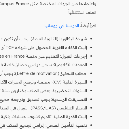
الملف استثنائياً.
اقرأ أيضاً:
الدراسة في رومانيا
شهادة البكالوريا (الثانوية العامة): يجب أن تكون عل
إثبات الكفاءة اللغوية: الحصول على شهادة TCF أو DELF/DALF (مستوى B2 كحد أدنى، و C1 مفضل).
إجراءات القبول: التقديم عبر منصة Etudes en France (للدول التي يشملها الإجراء).
المعدلات الأكاديمية: سجل دراسي ممتاز خاصة في مواد
خطاب التحفيز (Lettre de motivation): يجب أن يكون مقنعاً ويبرز الدافع لدراسة الصيدلة.
السيرة الذاتية (CV): مفصلة وتوضح الخبرات الأكاديمية والأنشطة اللامنهجية.
السنوات التحضيرية: بعض الطلاب يختارون سنة تحض
التصديقات الرسمية: يجب تصديق وترجمة جميع ال
المسار التنافسي (PASS/L.AS): القبول في السنة الثانية مرهون بالنجاح في هذا المسار.
إثبات القدرة المالية: تقديم كشوف حسابات بنكية 
تغطية التأمين الصحي: إلزامي لجميع الطلاب في 