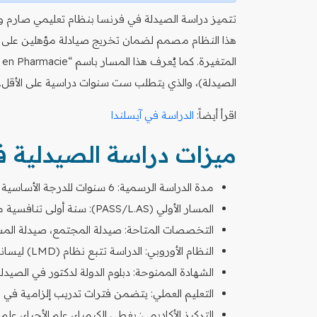
تتميز دراسة الصيدلة في فرنسا بنظام تعليمي صارم و
هذا النظام مصمم لضمان تخريج صيادلة مؤهلين على أع
الصيدلة)، والذي يتطلب ست سنوات دراسية على الأقل.
اقرأ أيضاً:
الدراسة في آيسلندا
ميزات دراسة الصيدلية 
مدة الدراسة الرسمية: 6 سنوات للدرجة الأساسية (دكتور صيدلة).
المسار الأولي (PASS/L.AS): سنة أولى تنافسية مشتركة بين التخصصات الصحية.
التخصصات المتاحة: صيدلة المجتمع، صيدلة المس
النظام الأوروبي: الدراسة تتبع نظام (LMD) ليسانس، ماستر، دكتوراه.
الشهادة الممنوحة: دبلوم الدولة لدكتور في الصيدلة (E P-A
التعليم العملي: يتضمن فترات تدريب إلزامية في
التركيز الأكاديمي: يغطي الكيمياء، علم الأحياء، علم