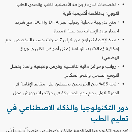
• تخصصات نادرة (جراحة الأعصاب، القلب والصدر، الطب
النووي) بمنافسة أكاديمية قوية
• منح تدريبية محلية ودولية عبر DHA وDOH، مع شرط
اجتياز بورد الإمارات بعد سنة الامتياز
• مدة الإقامة تتراوح من 4 إلى 7 سنوات حسب التخصص، مع
إمكانية زمالات بعد الإقامة (مثل أمراض الكلى والجهاز
الهضمي)
• رواتب وحوافز مالية تنافسية وفرص وظيفية واعدة بفضل
التوسع الصحي والنمو السكاني
• نحو 85% من الخريجين يحصلون على مقاعد الإقامة في
الدورة الأولى، مع دعم للمشاركة في مؤتمرات وورش عمل
دور التكنولوجيا والذكاء الاصطناعي في
تعليم الطب
يُعد دمج التكنولوجيا المتقدمة والذكاء الاصطناعي عنصراً أساسياً في