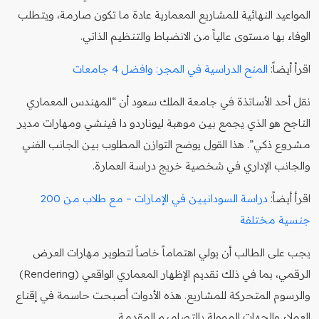
المواعيد النهائية للمشاريع المعمارية عادة ما تكون صارمة، ويتطلب
الوفاء بها مستوى عالياً من الانضباط والتنظيم الذاتي.
اقرأ أيضاً:
المنح الدراسية في المجر: وافضل 4 جامعات
نقل أحد الأساتذة في جامعة الملك سعود أن “المهندس المعماري
الناجح هو الذي يجمع بين موهبة ليوناردو دا فينشي ومهارات مدير
مشروع ذكي”. هذا القول يوضح التوازن المطلوب بين الجانب الفني
والجانب الإداري في شخصية خريج دراسة العمارة.
اقرأ أيضاً:
دراسة السودانيين في الإمارات – مع طلاب من 200
جنسية مختلفة
يجب على الطالب أن يولي اهتماماً خاصاً لتطوير مهارات العرض
الرقمي، بما في ذلك تقديم الإظهار المعماري الواقعي (Rendering)
والرسوم المتحركة للمشاريع. هذه الأدوات أصبحت حاسمة في إقناع
العملاء والجهات الممولة بالتصاميم المقدمة.