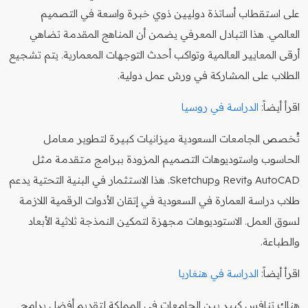
على استقطاب أساتذة دوليين ذوي خبرة واسعة في التصميم
العالمي. هذا التبادل المعرفي يضمن أن المناهج المقدمة تضاهي
أرقى المعايير العالمية وتواكب أحدث التوجهات المعمارية. يتم تشجيع
الطلاب على المشاركة في ورش عمل دولية.
اقرأ أيضاً:
الدراسة في روسيا
تُخصص الجامعات السعودية ميزانيات كبيرة لتطوير معامل
الحاسوب واستوديوهات التصميم المزودة ببرامج متقدمة مثل
AutoCAD وRevit وSketchup. هذا الاستثمار في البنية التحتية يدعم
طلاب دراسة العمارة في السعودية في إتقان الأدوات الرقمية اللازمة
لسوق العمل. الاستوديوهات مجهزة لتمكين النمذجة ثلاثية الأبعاد
والطباعة.
اقرأ أيضاً:
الدراسة في هنغاريا
هناك تنافس كبير بين الجامعات في المملكة لتقديم أفضل برامج