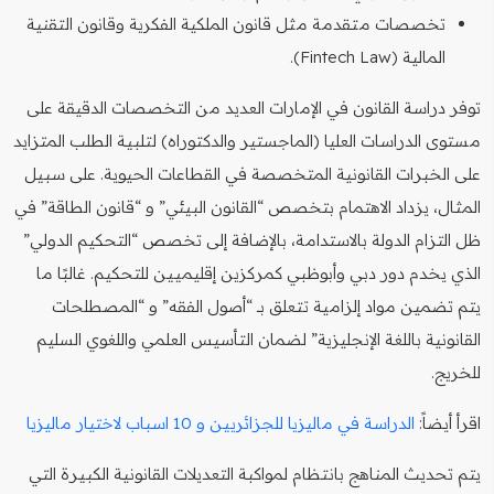
تخصصات متقدمة مثل قانون الملكية الفكرية وقانون التقنية
المالية (Fintech Law).
توفر دراسة القانون في الإمارات العديد من التخصصات الدقيقة على
مستوى الدراسات العليا (الماجستير والدكتوراه) لتلبية الطلب المتزايد
على الخبرات القانونية المتخصصة في القطاعات الحيوية. على سبيل
المثال، يزداد الاهتمام بتخصص “القانون البيئي” و “قانون الطاقة” في
ظل التزام الدولة بالاستدامة، بالإضافة إلى تخصص “التحكيم الدولي”
الذي يخدم دور دبي وأبوظبي كمركزين إقليميين للتحكيم. غالبًا ما
يتم تضمين مواد إلزامية تتعلق بـ “أصول الفقه” و “المصطلحات
القانونية باللغة الإنجليزية” لضمان التأسيس العلمي واللغوي السليم
للخريج.
اقرأ أيضاً:
الدراسة في ماليزيا للجزائريين و 10 اسباب لاختيار ماليزيا
يتم تحديث المناهج بانتظام لمواكبة التعديلات القانونية الكبيرة التي