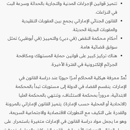
تتميز قوانين الإجراءات المدنية والتجارية بالحداثة وسرعة البت
في النزاعات.
القانون الجنائي الإماراتي يجمع بين العقوبات التقليدية
والعقوبات البديلة الحديثة.
أحكام محكمة النقض (في دبي) والتمييز (في أبوظبي) تمثل
سوابق قضائية هامة.
هناك تركيز كبير على قوانين حماية المستهلك ومكافحة
الجرائم الإلكترونية في الفترة الأخيرة.
تُعدّ معرفة هيكلية المحاكم أمرًا حيويًا عند دراسة القانون في
الإمارات. ينقسم القضاء في الدولة إلى مستويات تبدأ بالمحكمة
الابتدائية، مروراً بمحكمة الاستئناف، وتنتهي بالمحكمة العليا
(الاتحادية أو المحلية حسب الإمارة). يتميز القانون الإماراتي بالمرونة
والقدرة على التكيف مع التطورات الاقتصادية والاجتماعية السريعة،
وهو ما يجعل مواد دراسة القانون في الإمارات متغيرة باستمرار. على
سبيل المثال، التعديلات الأخيرة في قانون الشركات والعمل استهدفت