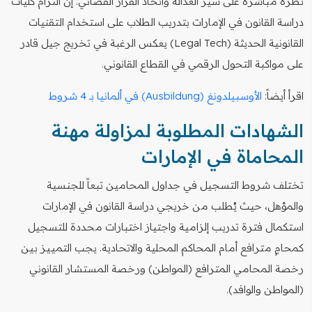
نظرة مباشرة على سير العدالة واتخاذ القرار القضائي. إن التزام كليات
دراسة القانون في الإمارات بتدريب الطلاب على استخدام التقنيات
القانونية الحديثة (Legal Tech) يعكس الرغبة في تخريج جيل قادر
على مواكبة التحول الرقمي في القطاع القانوني.
اقرأ أيضاً:
الأوسبيلدونغ (Ausbildung) في ألمانيا بـ 4 شروط
الشهادات المطلوبة لمزاولة مهنة
المحاماة في الإمارات
تختلف شروط التسجيل في جداول المحامين تبعاً للجنسية
والمؤهل، حيث يُطلب من خريجي دراسة القانون في الإمارات
استكمال فترة تدريب إلزامية واجتياز اختبارات محددة للتسجيل
كمحامٍ مترافع أمام المحاكم المحلية والاتحادية. يجب التمييز بين
رخصة المحامي المترافع (المواطن) ورخصة المستشار القانوني
(المواطن والوافد).