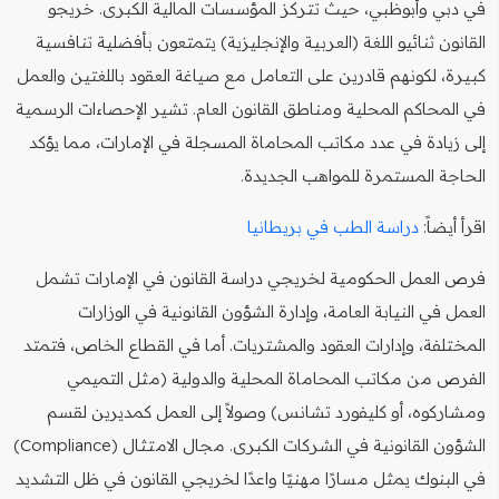
في دبي وأبوظبي، حيث تتركز المؤسسات المالية الكبرى. خريجو
القانون ثنائيو اللغة (العربية والإنجليزية) يتمتعون بأفضلية تنافسية
كبيرة، لكونهم قادرين على التعامل مع صياغة العقود باللغتين والعمل
في المحاكم المحلية ومناطق القانون العام. تشير الإحصاءات الرسمية
إلى زيادة في عدد مكاتب المحاماة المسجلة في الإمارات، مما يؤكد
الحاجة المستمرة للمواهب الجديدة.
اقرأ أيضاً:
دراسة الطب في بريطانيا
فرص العمل الحكومية لخريجي دراسة القانون في الإمارات تشمل
العمل في النيابة العامة، وإدارة الشؤون القانونية في الوزارات
المختلفة، وإدارات العقود والمشتريات. أما في القطاع الخاص، فتمتد
الفرص من مكاتب المحاماة المحلية والدولية (مثل التميمي
ومشاركوه، أو كليفورد تشانس) وصولاً إلى العمل كمديرين لقسم
الشؤون القانونية في الشركات الكبرى. مجال الامتثال (Compliance)
في البنوك يمثل مسارًا مهنيًا واعدًا لخريجي القانون في ظل التشديد