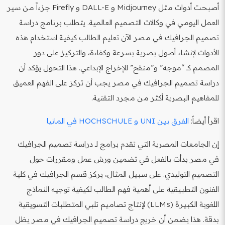
أصبحت أدوات مثل Midjourney و DALL-E و Firefly جزءاً من سير
العمل اليومي في وكالات التصميم العالمية. يتطلب برنامج دراسة
تصميم الجرافيك في مصر الآن تعليم الطالب كيفية استخدام هذه
الأدوات لإنشاء أصول بصرية بسرعة وكفاءة، والتركيز على دور
المصمم كـ “موجه” و”منقح” للإخراج الإبداعي. هذا التحول يؤكد أن
دراسة تصميم الجرافيك في مصر يجب أن تركز على الفهم العميق
للمفاهيم البصرية أكثر من مجرد التقنية.
اقرأ أيضاً:
الفرق بين UNI و HOCHSCHULE في المانيا
إن الجامعات المصرية التي تقدم برامج لـ دراسة تصميم الجرافيك
في مصر بدأت بالفعل في تضمين ورش عمل ومقررات حول
التصميم التوليدي. على سبيل المثال، يركز قسم الجرافيك في كلية
الفنون التطبيقية على أهمية فهم الطالب لكيفية توجيه النماذج
اللغوية الكبيرة (LLMs) لإنتاج تصاميم تلبي المتطلبات التسويقية
بدقة. هذا يضمن أن خريج دراسة تصميم الجرافيك في مصر يظل