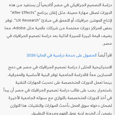
دراسة التصميم الجرافيكي في مصر أكاديمياً أن يستفيد من هذه
الدورات لصقل مهارة معينة، مثل إتقان برنامج “After Effects”
لإنتاج الموشن جرافيك، أو التعمق في مبادئ “UX Research”. توفر
بعض المراكز دورات معتمدة من شركات عالمية مثل Adobe، مما
يضيف قيمة كبيرة للسيرة الذاتية بعد دراسة تصميم الجرافيك في
مصر.
اقرأ أيضاً:
الحصول على منحة دراسية في المانيا 2026
الاستراتيجية المثلى لـ دراسة تصميم الجرافيك في مصر هي دمج
المسارين معاً؛ فالدراسة الجامعية توفر البنية الأساسية والمعرفية،
بينما تعمل الدورات المتخصصة على تحديث المهارات التقنية
باستمرار. يجب على طالب دراسة تصميم الجرافيك في مصر أن يبدأ
في أخذ الدورات المتخصصة بالتوازي مع سنواته الجامعية الأخيرة
لضمان دخوله سوق العمل بأحدث المهارات والتقنيات. هذا التوازن
يضمن أن الخريج لديه عمق الفهم ومرونة التطبيق.