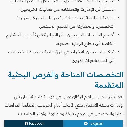
يُنصح ببناء شبكة علاقات مهنية قوية خلال فترة دراسة طب
الأسنان في الإمارات والاستفادة من فعاليات الخريجين.
الترقية الوظيفية تعتمد بشكل كبير على الخبرة السريرية،
التخصص، والمشاركة في التعليم المستمر.
تُشجع الجامعات الخريجين على المبادرة في تأسيس المشاريع
الخاصة في قطاع الرعاية الصحية.
يُمكن للخريجين الانخراط في فرق طبية متعددة التخصصات
في المستشفيات الكبرى.
التخصصات المتاحة والفرص البحثية
المتقدمة
بعد الانتهاء من برنامج البكالوريوس في دراسة طب الأسنان في
الإمارات وسنة الامتياز، تفتح الأبواب أمام الخريجين لمتابعة الدراسات
العليا والتخصص في فروع دقيقة ومطلوبة، وتوفر الجامعات
الإماراتية برامج ماجستير ودكتوراه متقدمة، بالإضافة إلى بيئة
Facebook
Telegram