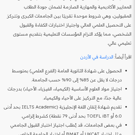
المعايير الأكاديمية والمهارية الصارمة لضمان جودة الطلاب
المقبولين، وهي شروط موحدة تقريبًا بين الجامعات الكبرى وتتركز
على التحصيل العلمي العالي واجتياز اختبارات الكفاءة والقبول
الشخصي، مما يؤكد التزام المؤسسات التعليمية بتقديم مستوى
تعليمي عالي.
اقرأ أيضاً:
الدراسة في الأردن
الحصول على شهادة الثانوية العامة (الفرع العلمي) بمتوسط
درجات لا يقل عن 85% إلى 90% حسب الجامعة.
اجتياز مواد العلوم الأساسية (الكيمياء، الفيزياء، الأحياء) بدرجات
عالية جدًا، مع التركيز على الأحياء والكيمياء.
تقديم شهادة إتقان اللغة الإنجليزية (IELTS Academic بحد أدنى
6.0 أو TOEFL iBT بحد أدنى 79 نقطة) كشرط إلزامي.
في بعض الجامعات، قد يُطلب اجتياز اختبار القبول الجامعي
مثل اختبار UKCAT أو BMAT أو اختبار الجامعة الخاص.