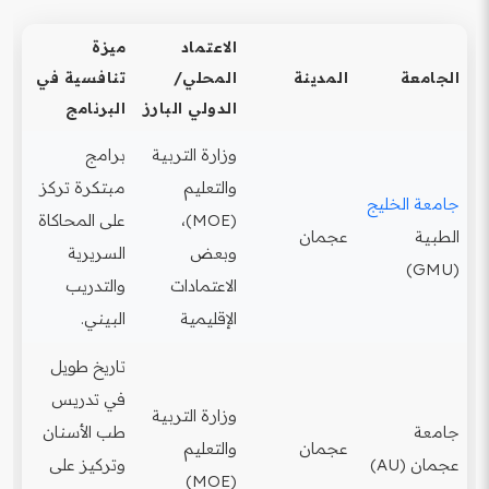
الاعتماد
ميزة
الجامعة
المدينة
المحلي/
تنافسية في
الدولي البارز
البرنامج
وزارة التربية
برامج
والتعليم
مبتكرة تركز
جامعة الخليج
(MOE)،
على المحاكاة
الطبية
عجمان
وبعض
السريرية
(GMU)
الاعتمادات
والتدريب
الإقليمية
البيني.
تاريخ طويل
في تدريس
وزارة التربية
جامعة
طب الأسنان
عجمان
والتعليم
عجمان (AU)
وتركيز على
(MOE)