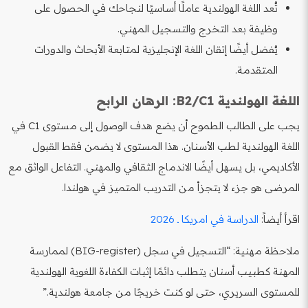
تُعد اللغة الهولندية عاملًا أساسيًا لنجاحك في الحصول على
وظيفة بعد التخرج والتسجيل المهني.
يُفضل أيضًا إتقان اللغة الإنجليزية لمتابعة الأبحاث والدورات
المتقدمة.
اللغة الهولندية B2/C1: الرهان الرابح
يجب على الطالب الطموح أن يضع هدف الوصول إلى مستوى C1 في
اللغة الهولندية لطب الأسنان. هذا المستوى لا يضمن فقط القبول
الأكاديمي، بل يسهل أيضًا الاندماج الثقافي والمهني. التفاعل الواثق مع
المرضى هو جزء لا يتجزأ من التدريب المتميز في هولندا.
اقرأ أيضاً:
الدراسة في امريكا ـ 2026
ملاحظة مهنية: “التسجيل في سجل (BIG-register) لممارسة
المهنة كطبيب أسنان يتطلب دائمًا إثبات الكفاءة اللغوية الهولندية
للمستوى السريري، حتى لو كنت خريجًا من جامعة هولندية.”