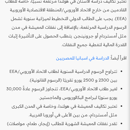
تعتبر تكاليف دراسة الأسنان في هولندا مرتفعة نسبيًا، خاصة للطلاب
القادمين من خارج الاتحاد الأوروبي/المنطقة الاقتصادية الأوروبية
(EEA). يجب على الطالب الدولي التخطيط لميزانية سنوية تشمل
الرسوم الدراسية المرتفعة، بالإضافة إلى نفقات المعيشة في مدن
مثل أمستردام أو جرونينجن. يتطلب الحصول على التأشيرة إثبات
القدرة المالية لتغطية جميع النفقات.
اقرأ أيضاً:
الدراسة في اسبانيا للمصريين
تتراوح الرسوم الدراسية السنوية لطلاب الاتحاد الأوروبي/EEA
بين 2300 و 2500 يورو تقريبًا (الرسوم القانونية).
لغير طلاب الاتحاد الأوروبي/EEA، تتجاوز الرسوم عادةً 30,000
يورو سنويًا لبرامج البكالوريوس والماجستير.
تعتبر تكاليف المعيشة في هولندا، وخاصة في المدن الكبرى
مثل أمستردام، من بين الأعلى في أوروبا الغربية.
تقدر نفقات المعيشة الشهرية للطالب (إيجار، طعام، مواصلات)