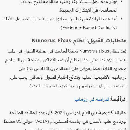
توفر هذه المؤسسات بيئة بحثية متقدمة تتيح للطلاب
المساهمة في الابتكارات الجديدة.
تُعد هولندا رائدة في تطبيق مبادئ طب الأسنان القائم على الأدلة
(Evidence-Based Dentistry).
متطلبات القبول: نظام Numerus Fixus
يُعد نظام Numerus Fixus تحديًا أساسيًا في عملية القبول في طب
الأسنان بهولندا. يعني هذا النظام أن عدد الأماكن المتاحة في البرنامج
محدود للغاية، مما يفرض على المتقدمين التنافس بناءً على
درجاتهم الأكاديمية العالية ونتائج اختيار القبول الإضافي. يجب على
المتقدمين إظهار التزامهم ومعرفتهم العميقة بالمهنة.
اقرأ أيضاً:
الدراسة في رومانيا
حقيقة أكاديمية: في العام الدراسي 2024، كان عدد المقاعد المتاحة
لبرنامج طب الأسنان في جامعة أمستردام (ACTA) حوالي 85 مقعدًا
فقط، مما يوضح شدة المنافسة بين المتقدمين الدوليين