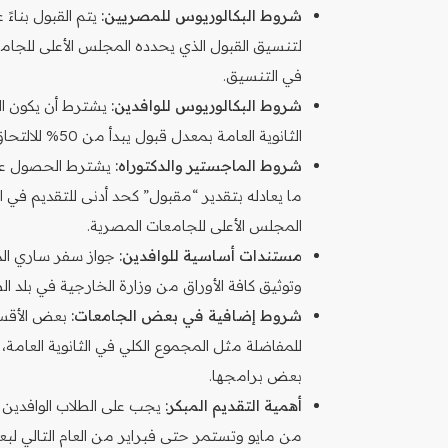
شروط البكالوريوس للمصريين:
يتم القبول بناءً 
لتنسيق القبول الذي يحدده المجلس الأعلى للجامع
في التنسيق.
شروط البكالوريوس للوافدين:
يشترط أن يكون ال
الثانوية العامة بمعدل قبول يبدأ من 50% للالتحاق بمرحلة البكالوريوس في معظم التخصصات الأدبية والإنسانية.
شروط الماجستير والدكتوراه:
يشترط الحصول على
ما يعادله بتقدير “مقبول” كحد أدنى للتقديم في ا
المجلس الأعلى للجامعات المصرية.
مستندات أساسية للوافدين:
جواز سفر ساري المفع
وتوثيق كافة الأوراق من وزارة الخارجية في بلد 
شروط إضافية في بعض الجامعات:
بعض الأقسا
للمفاضلة مثل المجموع الكلي في الثانوية العامة،
بعض برامجها.
أهمية التقديم المبكر:
يجب على الطلاب الوافدين الا
من مايو وتستمر حتى فبراير من العام التالي لبع