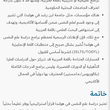
برامج تعليمية أو تدريبية باللغة العربية، ولكنها قد لا تكون بدرجة
اعتراف الجامعات البحثية الحكومية.
هناك مؤسسات، مثل جامعة ابن رشد في هولندا، التي تشير
إلى وجود قسم لعلم النفس ضمن أقسامها الأكاديمية، وتهدف
إلى استنهاض البحث العلمي باللغة العربية.
مع ذلك، فإن الإعلانات الرسمية لمعظم برامج دراسة علم النفس
في هولندا تُشير بشكل صريح إلى متطلبات اللغة الإنجليزية
(IELTS/TOEFL) كشرط أساسي للقبول.
المسارات المتاحة باللغة العربية قد تتركز حول الدراسات العليا
التأهيلية أو الدورات القصيرة، وليس برامج الدرجات الكاملة
(بكالوريوس/ماجستير) المعترف بها دولياً في المجال
الأكاديمي.
خاتمة
تعتبر دراسة علم النفس في هولندا قراراً استراتيجياً يوفر تعليماً بحثياً