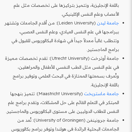
باللغة الإنجليزية، وتتميز بتركيزها على تخصصات مثل علم
الأعصاب وعلم النفس الإكلينيكي.
جامعة ليدن
(Leiden University): من أقدم الجامعات وتشتهر
ببرامجها في علم النفس العيادي، وعلم النفس العصبي،
وتتطلب غالباً معدلاً جيداً في شهادة البكالوريوس للقبول في
برامج الماجستير.
جامعة أوترخت (Utrecht University): تقدم تخصصات مميزة
في علم النفس مثل الطب النفسي للأطفال والمراهقين،
وتُعرف بسمعتها الممتازة في البحث العلمي وتوفير برامج
باللغة الإنجليزية.
جامعة ماستريخت
(Maastricht University): تتميز بنهجها
المبتكر في التعلم القائم على حل المشكلات، وتقدم برامج علم
النفس للطلاب الدوليين على مستوى البكالوريوس والماجستير.
جامعة جرونينغن (University of Groningen): تُعد من
الجامعات البحثية الرائدة في هولندا وتوفر برامج بكالوريوس