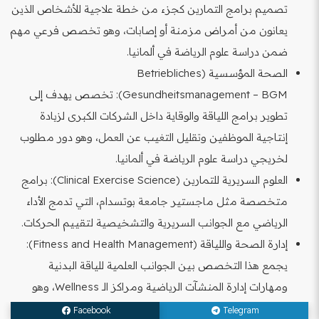
تصميم برامج التمارين كجزء من خطة علاجية للأشخاص الذين
يعانون من أمراض مزمنة أو إصابات، وهو تخصص فرعي مهم
ضمن دراسة علوم الرياضة في ألمانيا.
الصحة المؤسسية (Betriebliches
Gesundheitsmanagement – BGM): تخصص يهدف إلى
تطوير برامج اللياقة والوقاية داخل الشركات الكبرى لزيادة
إنتاجية الموظفين وتقليل التغيب عن العمل، وهو دور مطلوب
لخريجي دراسة علوم الرياضة في ألمانيا.
العلوم السريرية للتمارين (Clinical Exercise Science): برامج
متخصصة مثل ماجستير جامعة بوتسدام، التي تدمج الأداء
الرياضي مع الجوانب السريرية والتشخيصية لتقييم الحركات.
إدارة الصحة واللياقة (Fitness and Health Management):
يجمع هذا التخصص بين الجوانب العلمية للياقة البدنية
ومهارات إدارة المنشآت الرياضية ومراكز الـ Wellness، وهو
مطلوب بشكل خاص في فنادق الخمس نجوم.
Facebook
Telegram