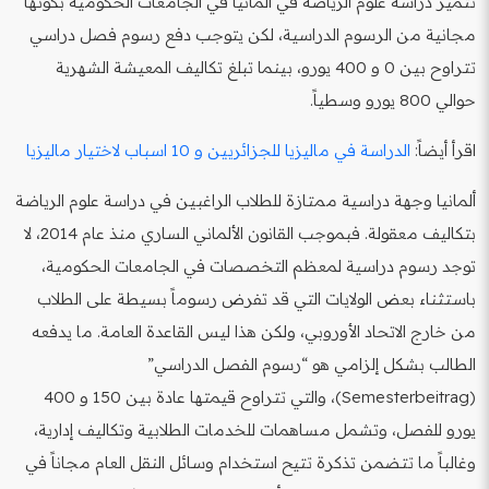
تتميز دراسة علوم الرياضة في ألمانيا في الجامعات الحكومية بكونها
مجانية من الرسوم الدراسية، لكن يتوجب دفع رسوم فصل دراسي
تتراوح بين 0 و 400 يورو، بينما تبلغ تكاليف المعيشة الشهرية
حوالي 800 يورو وسطياً.
اقرأ أيضاً:
الدراسة في ماليزيا للجزائريين و 10 اسباب لاختيار ماليزيا
ألمانيا وجهة دراسية ممتازة للطلاب الراغبين في دراسة علوم الرياضة
بتكاليف معقولة. فبموجب القانون الألماني الساري منذ عام 2014، لا
توجد رسوم دراسية لمعظم التخصصات في الجامعات الحكومية،
باستثناء بعض الولايات التي قد تفرض رسوماً بسيطة على الطلاب
من خارج الاتحاد الأوروبي، ولكن هذا ليس القاعدة العامة. ما يدفعه
الطالب بشكل إلزامي هو “رسوم الفصل الدراسي”
(Semesterbeitrag)، والتي تتراوح قيمتها عادة بين 150 و 400
يورو للفصل، وتشمل مساهمات للخدمات الطلابية وتكاليف إدارية،
وغالباً ما تتضمن تذكرة تتيح استخدام وسائل النقل العام مجاناً في