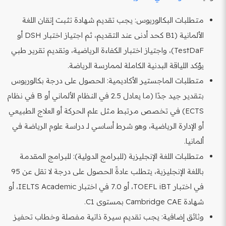
متطلبات البكالوريوس: يجب تقديم شهادة تثبت إتقان اللغة
الألمانية (B1 كحد أدنى عند التقديم، ثم اجتياز اختبار DSH أو
TestDaF)، واجتياز اختبار الكفاءة الرياضية، وتقديم تقرير طبي
يؤكد اللياقة البدنية الكاملة لممارسة الرياضة.
متطلبات الماجستير الأكاديمية: الحصول على درجة بكالوريوس
بتقدير جيد جدًا (ما يعادل 2.5 في النظام الألماني أو B في نظام
ECTS) في تخصص مرتبط مثل علم الحركة أو العلاج الطبيعي
أو الإدارة الرياضية، وهو شرط أساسي لـ دراسة علوم الرياضة في
ألمانيا.
متطلبات اللغة الإنجليزية (للبرامج الدولية): للبرامج المقدمة
باللغة الإنجليزية، يتطلب عادةً الحصول على درجة لا تقل عن 95
في اختبار TOEFL iBT، أو 7.0 في اختبار IELTS Academic، أو
شهادة Cambridge CAE بمستوى C1.
وثائق إضافية: يجب تقديم سيرة ذاتية مفصلة وخطاب تحفيز