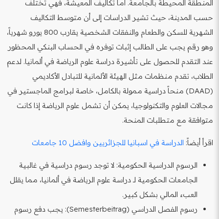
المنطقة المحيطة بالجامعة. أما تكاليف المعيشة، فهي تختلف
حسب المدينة، حيث تشير الدراسات إلى أن متوسط التكاليف
الشهرية للسكن والطعام والنفقات الشخصية يقارب 800 يورو شهرياً،
وهو رقم يجب على الطالب إثبات توفره في الحساب البنكي المحظور
عند التقدم للحصول على تأشيرة دراسة علوم الرياضة في ألمانيا. لدعم
الطلاب، تقدم منظمات مثل الهيئة الألمانية للتبادل الأكاديمي
(DAAD) منحاً دراسية ممولة بالكامل، خاصة لبرامج الماجستير في
مجالات العلوم والتكنولوجيا، يمكن أن تشمل علوم الرياضة إذا كانت
متوافقة مع متطلبات المنحة.
اقرأ أيضاً:
الدراسة في اسبانيا للجزائريين وافضل 10 جامعات
الرسوم الدراسية الحكومية: لا توجد رسوم دراسية في غالبية
الجامعات الحكومية لـ دراسة علوم الرياضة في ألمانيا، مما يقلل
العبء المالي بشكل كبير.
رسوم الفصل الدراسي (Semesterbeitrag): يجب دفع رسوم