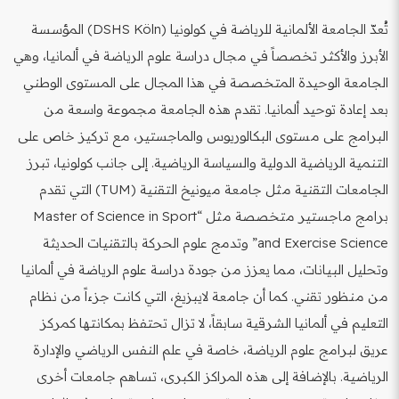
تُعدّ الجامعة الألمانية للرياضة في كولونيا (DSHS Köln) المؤسسة
الأبرز والأكثر تخصصاً في مجال دراسة علوم الرياضة في ألمانيا، وهي
الجامعة الوحيدة المتخصصة في هذا المجال على المستوى الوطني
بعد إعادة توحيد ألمانيا. تقدم هذه الجامعة مجموعة واسعة من
البرامج على مستوى البكالوريوس والماجستير، مع تركيز خاص على
التنمية الرياضية الدولية والسياسة الرياضية. إلى جانب كولونيا، تبرز
الجامعات التقنية مثل جامعة ميونيخ التقنية (TUM) التي تقدم
برامج ماجستير متخصصة مثل “Master of Science in Sport
and Exercise Science” وتدمج علوم الحركة بالتقنيات الحديثة
وتحليل البيانات، مما يعزز من جودة دراسة علوم الرياضة في ألمانيا
من منظور تقني. كما أن جامعة لايبزيغ، التي كانت جزءاً من نظام
التعليم في ألمانيا الشرقية سابقاً، لا تزال تحتفظ بمكانتها كمركز
عريق لبرامج علوم الرياضة، خاصة في علم النفس الرياضي والإدارة
الرياضية. بالإضافة إلى هذه المراكز الكبرى، تساهم جامعات أخرى