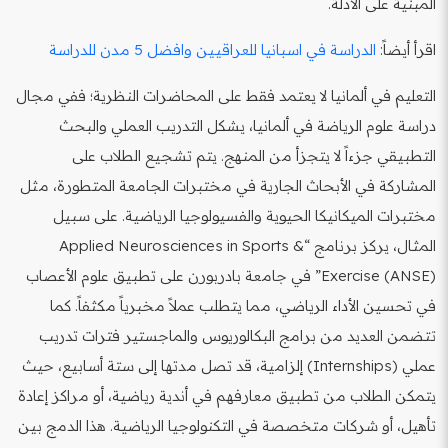
المبنية على الأدلة.
اقرأ أيضاً:
الدراسة في اسبانيا للعراقيين وافضل 5 مدن للدراسة
التعليم في ألمانيا لا يعتمد فقط على المحاضرات النظرية؛ ففي مجال
دراسة علوم الرياضة في ألمانيا، يشكل التدريب العملي والبحث
التطبيقي جزءاً لا يتجزأ من المنهج. يتم تشجيع الطلاب على
المشاركة في الأبحاث الجارية في مختبرات الجامعة المتطورة، مثل
مختبرات الميكانيكا الحيوية والفسيولوجيا الرياضية. على سبيل
المثال، يركز برنامج “Applied Neurosciences in Sports &
Exercise (ANSE)” في جامعة بادربورن على تطبيق علوم الأعصاب
في تحسين الأداء الرياضي، مما يتطلب عملاً مخبرياً مكثفاً. كما
تتضمن العديد من برامج البكالوريوس والماجستير فترات تدريب
عملي (Internships) إلزامية، قد تصل مدتها إلى ستة أسابيع، حيث
يتمكن الطلاب من تطبيق معارفهم في أندية رياضية، أو مراكز إعادة
تأهيل، أو شركات متخصصة في التكنولوجيا الرياضية. هذا الدمج بين