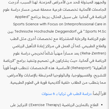
والجهود المبذولة للحد من الأمراض المزمنة. لهذا السبب، أدرجت
الجامعات الألمانية تخصصات فرعية معمقة ضمن مسار دراسة علوم
الرياضة في ألمانيا. على سبيل المثال، يربط برنامج “Applied
Sports Science with Focus on Interprofessional Care in
Sports M.Sc.” في Technische Hochschule Deggendorf بين
علوم الرياضة والرعاية المشتركة مع تخصصات أخرى مثل الطب
والعلاج الطبيعي. كما أن العمل في مراكز إعادة التأهيل الرياضي
(Reha-Zentren) يعد مساراً مهنياً شائعاً لخريجي دراسة علوم
الرياضة في ألمانيا، حيث يشاركون في تصميم وتنفيذ برامج “الرياضة
التأهيلية” (Rehasport) الأساسية. هذه التخصصات تتطلب فهماً قوياً
للتشريح، والفسيولوجيا، والباثولوجيا المرتبطة بالإصابات والأمراض،
مما يتطلب من الطلاب خلفية أكاديمية قوية في العلوم الطبيعية.
اقرأ أيضاً:
دراسة الطب في تركيا بـ 6 سنوات
العلاج بالتمارين الرياضية (Exercise Therapy): التركيز على