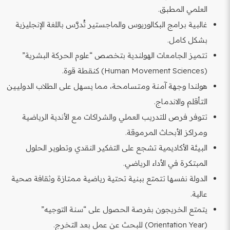
العلمي المطبق.
غالبية برامج البكالوريوس والماجستير تُدرَّس باللغة الإنجليزية
بشكل كامل.
تتميز الجامعات الهولندية بتخصص “علوم الحركة البشرية”
(Human Movement Sciences) كنقطة قوة.
هولندا وجهة آمنة ومتسامحة، مما يسهل على الطلاب الدوليين
التأقلم والاندماج.
تتوفر فرص للتدريب العملي والشراكات مع الأندية الرياضية
ومراكز الأبحاث المرموقة.
البيئة الأكاديمية تشجع على التفكير النقدي وتطوير الحلول
المبتكرة في الأداء الرياضي.
الدولة نفسها تتمتع ببنية تحتية رياضية ممتازة وثقافة صحية
عالية.
يتمتع الخريجون بفرصة الحصول على “سنة التوجيه”
(Orientation Year) للبحث عن عمل بعد التخرج.