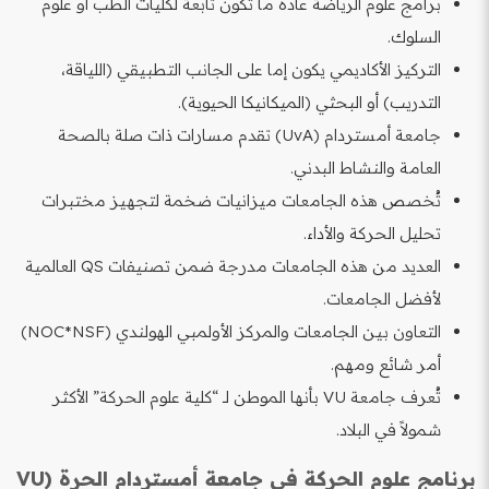
برامج علوم الرياضة عادةً ما تكون تابعة لكليات الطب أو علوم
السلوك.
التركيز الأكاديمي يكون إما على الجانب التطبيقي (اللياقة،
التدريب) أو البحثي (الميكانيكا الحيوية).
جامعة أمستردام (UvA) تقدم مسارات ذات صلة بالصحة
العامة والنشاط البدني.
تُخصص هذه الجامعات ميزانيات ضخمة لتجهيز مختبرات
تحليل الحركة والأداء.
العديد من هذه الجامعات مدرجة ضمن تصنيفات QS العالمية
لأفضل الجامعات.
التعاون بين الجامعات والمركز الأولمبي الهولندي (NOC*NSF)
أمر شائع ومهم.
تُعرف جامعة VU بأنها الموطن لـ “كلية علوم الحركة” الأكثر
شمولاً في البلاد.
برنامج علوم الحركة في جامعة أمستردام الحرة (VU