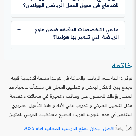
تخصصاً في العلاج الطبيعي.
وأوتريخت وماستريخت توفر خيارات سكن ومعيشة أكثر
للاندماج في سوق العمل الرياضي الهولندي؟
اقرأ أيضاً:
الدراسة في امريكا ـ 2026
اعتدالاً. بشكل عام، التكاليف في هولندا تقترب من متوسط
تكاليف غرب أوروبا، ولكنها تظل أقل من بعض المدن
للدراسة، ليست ضرورية. ولكن للعمل بعد التخرج، فإن إتقان
الرئيسية مثل لندن أو باريس.
اللغة الهولندية (مستوى B1 أو B2) يُعد ميزة تنافسية قوية
ما هي التخصصات الدقيقة ضمن علوم
اقرأ أيضاً:
الدراسة في استراليا ضمن أفضل 100 جامعة
وضرورية للاندماج في ثقافة العمل، خاصةً في الأدوار التي
الرياضة التي تتميز بها هولندا؟
عالمياً
تتطلب تفاعلاً مباشراً مع الجمهور أو المرضى، مثل
أخصائيي العلاج الطبيعي أو التدريب الميداني.
تتألق هولندا بشكل خاص في مجالات الميكانيكا الحيوية
اقرأ أيضاً:
دراسة الطب في بريطانيا
المتقدمة (Biomechanics)، وعلم وظائف الأعضاء الرياضي
خاتمة
(Sports Physiology)، وتحليل الحركة باستخدام
التكنولوجيا الحديثة. وهناك تركيز متزايد على دور النشاط
توفر دراسة علوم الرياضة والحركة في هولندا منصة أكاديمية قوية
البدني في الصحة العامة ومكافحة الأمراض المزمنة.
تجمع بين الابتكار البحثي والتطبيق العملي في منشآت عالمية. هذا
اقرأ أيضاً:
الدراسة والعمل في ألمانيا (2026)
المسار يؤهلك للحصول على وظائف متميزة في مجالات متقدمة
مثل التحليل الحركي والتدريب عالي الأداء وإعادة التأهيل السريري.
استثمر في هذه التجربة الفريدة لتصنع مستقبلك المهني بامتياز.
اقرأ أيضاً:
افضل البلدان للمنح الدراسية المجانية لعام 2026