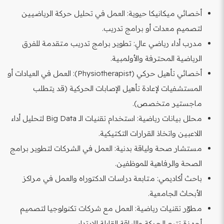
أخصائي ميكانيكا حيوية: العمل في تحليل حركة الرياضيين
لتصميم معدات أو برامج تدريب.
مدرب أداء رياضي عالٍ: تطوير برامج تدريب متقدمة للفرق
الرياضية المحترفة والأولمبية.
أخصائي تأهيل حركي (Physiotherapist): العمل في العيادات أو
المستشفيات لإعادة تأهيل الإصابات الحركية (قد يتطلب
ماجستير متخصص).
محلل بيانات رياضية: استخدام تقنيات الـ Big Data لتحليل أداء
اللاعبين واتخاذ القرارات التكتيكية.
مستشار صحة ولياقة بدنية: العمل في الشركات لتطوير برامج
الصحة والرفاهية للموظفين.
باحث أكاديمي: متابعة دراسات الدكتوراه والعمل في مراكز
الأبحاث الجامعية.
مطوّر تقنيات رياضية: العمل مع شركات تكنولوجيا لتصميم
أجهزة تتبع الحركة واللياقة القابلة للارتداء.