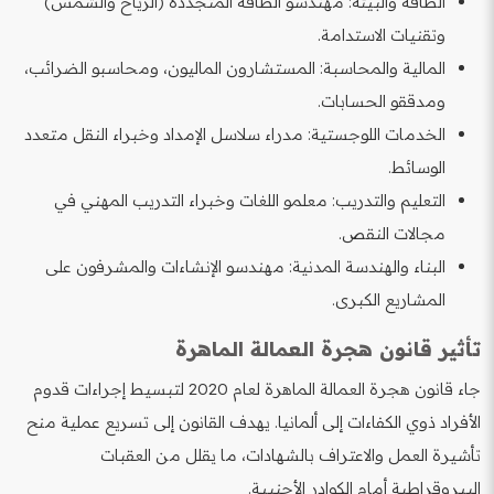
الطاقة والبيئة: مهندسو الطاقة المتجددة (الرياح والشمس)
وتقنيات الاستدامة.
المالية والمحاسبة: المستشارون الماليون، ومحاسبو الضرائب،
ومدققو الحسابات.
الخدمات اللوجستية: مدراء سلاسل الإمداد وخبراء النقل متعدد
الوسائط.
التعليم والتدريب: معلمو اللغات وخبراء التدريب المهني في
مجالات النقص.
البناء والهندسة المدنية: مهندسو الإنشاءات والمشرفون على
المشاريع الكبرى.
تأثير قانون هجرة العمالة الماهرة
جاء قانون هجرة العمالة الماهرة لعام 2020 لتبسيط إجراءات قدوم
الأفراد ذوي الكفاءات إلى ألمانيا. يهدف القانون إلى تسريع عملية منح
تأشيرة العمل والاعتراف بالشهادات، ما يقلل من العقبات
البيروقراطية أمام الكوادر الأجنبية.