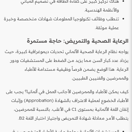
هناك تركيز كبير على كفاءة الطاقة في تصميم المباني
والأنظمة الهندسية.
تتطلب وظائف تكنولوجيا المعلومات شهادات متخصصة وخبرة
عملية موثقة.
الرعاية الصحية والتمريض: حاجة مستمرة
يواجه نظام الرعاية الصحية الألماني تحديات ديموغرافية كبيرة، حيث
يزداد عدد كبار السن مما يزيد من الضغط على المستشفيات ودور
الرعاية. هذا الوضع يضمن فرصاً وظيفية مستدامة للأطباء
والممرضين والفنيين الطبيين.
كيف يمكن للأطباء والممرضين الأجانب العمل في ألمانيا؟ يجب على
الأطباء الخضوع لعملية الاعتراف بالشهادة (Approbation) وإثبات
إتقان اللغة الألمانية بمستوى C1 في الأغلب. بالنسبة للممرضين،
يتطلب الأمر معادلة شهادة التمريض واجتياز اختبار اللغة B2.
المستشفيات الألمانية بحاجة ماسة للأطباء المتخصصين في