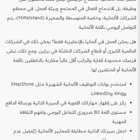
وظيفة، بل للاندماج الفعال في المجتمع وبيئة العمل. في معظم
الشركات الألمانية، وخاصة المتوسطة والصغيرة (Mittelstand)، يتم
التواصل اليومي باللغة الألمانية.
هل يمكن العمل في ألمانيا بالإنجليزية فقط؟ يمكن ذلك في الشركات
العالمية الكبرى أو قطاع الشركات الناشئة في برلين. ومع ذلك، تبقى
فرصك محدودة للغاية والراتب أقل غالباً مقارنة بالناطقين باللغة
الألمانية أو المتقنين لها.
استخدم بوابات التوظيف الألمانية الشهيرة مثل StepStone
وXing وLinkedIn.
ركز على إظهار مهاراتك اللغوية في السيرة الذاتية ورسالة الدافع.
مستوى اللغة B2 ضروري للتفاعل اليومي ولفهم الثقافة
المهنية.
اجعل سيرتك الذاتية مطابقة للمعايير الألمانية (يُفضل عدم