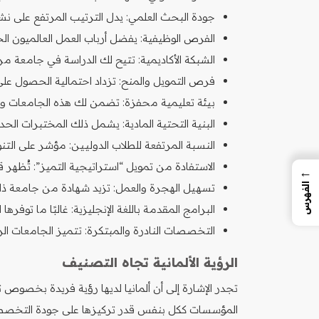
جودة البحث العلمي: يدل الترتيب المرتفع على 
الفرص الوظيفية: يفضل أرباب العمل العالميون ا
الشبكة الأكاديمية: تتيح لك الدراسة في جامعة مر
فرص التمويل والمنح: تزداد احتمالية الحصول على
بيئة تعليمية محفزة: تضمن لك هذه الجامعات وج
البنية التحتية المادية: يشمل ذلك المختبرات الحدي
النسبة المرتفعة للطلاب الدوليين: مؤشر على التنوع
الاستفادة من تمويل “استراتيجية التميز”: تُظهر 
←
الفهرس
تسهيل الهجرة والعمل: تزيد شهادة من جامعة ذ
البرامج المقدمة باللغة الإنجليزية: غالبًا ما توفر
التخصصات النادرة والمبتكرة: تتميز الجامعات الر
الرؤية الألمانية تجاه التصنيف
تجدر الإشارة إلى أن ألمانيا لديها رؤية فريدة بخصوص 
المؤسسات ككل بنفس قدر تركيزها على جودة التخصص