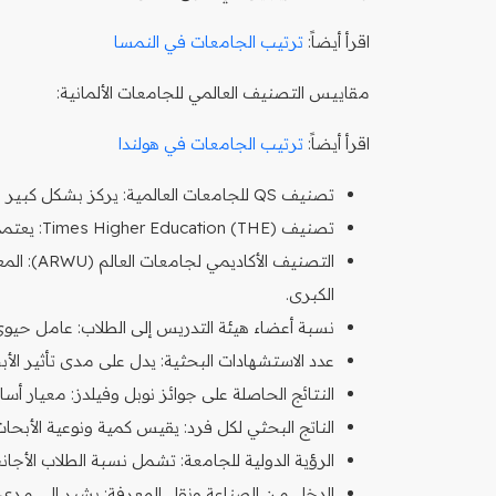
اقرأ أيضاً:
ترتيب الجامعات في النمسا
مقاييس التصنيف العالمي للجامعات الألمانية:
اقرأ أيضاً:
ترتيب الجامعات في هولندا
تصنيف QS للجامعات العالمية: يركز بشكل كبير على السمعة الأكاديمية وتقييمات أرباب العمل.
تصنيف Times Higher Education (THE): يعتمد على 13 مؤشر أداء موزعة على خمسة مجالات رئيسية.
التصنيف ا
الكبرى.
نسبة أعضاء هيئة التدريس إلى الطلاب: عامل حيوي
عدد الاستشهادات البحثية: يدل على مدى تأثير الأ
النتائج الحاصلة على جوائز نوبل وفيلدز: معيار
الناتج البحثي لكل فرد: يقيس كمية ونوعية الأبحاث
الرؤية الدولية للجامعة: تشمل نسبة الطلاب الأج
الدخل من الصناعة ونقل المعرفة: يشير إلى مدى 