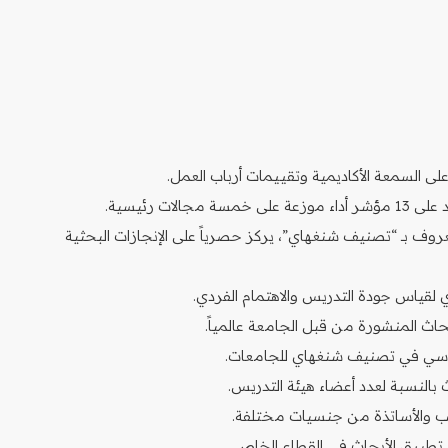
لأكاديمي لجامعات العالم (ARWU): المعروف بـ “تصنيف شنغهاي”، يركز حصرياً على الإنجازات البحثية
 لقياس جودة التدريس والاهتمام الفردي.
بحاث المنشورة من قبل الجامعة عالمياً.
 أساسي في تصنيف شنغهاي للجامعات.
 بالنسبة لعدد أعضاء هيئة التدريس.
انب والأساتذة من جنسيات مختلفة.
تطبيق الأبحاث في القطاع الخاص.