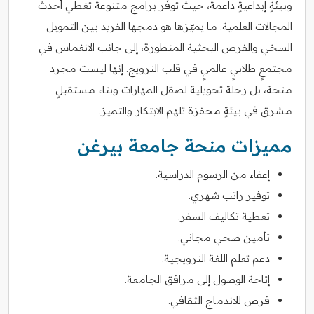
وبيئةٍ إبداعيةٍ داعمة، حيث توفّر برامج متنوعة تغطي أحدث
المجالات العلمية. ما يميّزها هو دمجها الفريد بين التمويل
السخي والفرص البحثية المتطورة، إلى جانب الانغماس في
مجتمعٍ طلابيٍ عالميٍ في قلب النرويج. إنها ليست مجرد
منحة، بل رحلة تحويلية لصقل المهارات وبناء مستقبلٍ
مشرق في بيئةٍ محفزة تلهم الابتكار والتميز.
مميزات منحة جامعة بيرغن
إعفاء من الرسوم الدراسية.
توفير راتب شهري.
تغطية تكاليف السفر.
تأمين صحي مجاني.
دعم تعلم اللغة النرويجية.
إتاحة الوصول إلى مرافق الجامعة.
فرص للاندماج الثقافي.