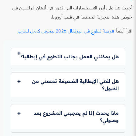
أجبت هنا على أبرز الاستفسارات التي تدور في أذهان الراغبين في
خوض هذه التجربة الممتعة في قلب أوروبا.
اقرأ أيضاً:
فرصة تطوع في البرتغال 2026 بتمويل كامل للعرب
هل يمكنني العمل بجانب التطوع في إيطاليا؟
قانوناً، لا تسمح فيزا التطوع (D) بالعمل الرسمي براتب
كامل، لكن يمكنك القيام ببعض الأعمال الحرة البسيطة عبر
هل لغتي الإيطالية الضعيفة تمنعني من
الإنترنت طالما لا تتعارض مع ساعات العمل التطوعي
القبول؟
المحددة في اتفاقيتك.
اقرأ أيضاً:
فرصة تطوع في ألمانيا للشباب العرب بتمويل كامل
إطلاقاً، فمعظم البرامج تطلب مستوى معقولاً من اللغة
الإنجليزية فقط، وتوفر لك دورات مكثفة لتعلم الإيطالية فور
ماذا يحدث إذا لم يعجبني المشروع بعد
وصولك، حيث يعد تعلم اللغة جزءاً أساسياً من أهداف
وصولي؟
البرنامج.
اقرأ أيضاً:
فرصة تطوع في بلغاريا كاملة التمويل لـ 6
يوجد نظام للدعم النفسي والإداري، ويمكنك مناقشة