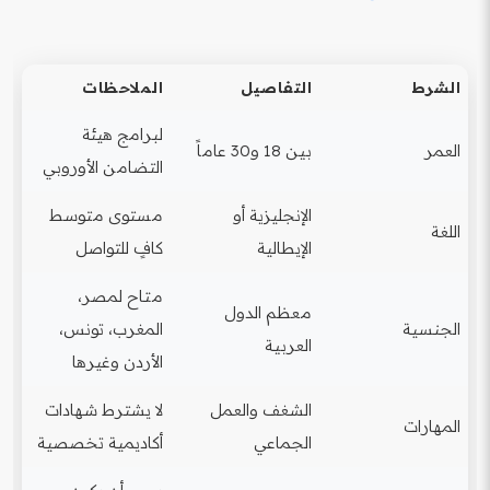
الشرط
التفاصيل
الملاحظات
لبرامج هيئة
العمر
بين 18 و30 عاماً
التضامن الأوروبي
الإنجليزية أو
مستوى متوسط
اللغة
الإيطالية
كافٍ للتواصل
متاح لمصر،
معظم الدول
الجنسية
المغرب، تونس،
العربية
الأردن وغيرها
الشغف والعمل
لا يشترط شهادات
المهارات
الجماعي
أكاديمية تخصصية