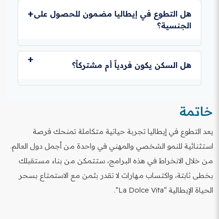
متطوعين للعمل والسفر
مشاكلك مع المنسق، وفي حالات نادرة يمكن طلب تغيير
هل التطوع في إيطاليا مضمون للحصول على
المشروع أو العودة لبلدك، لكن يُفضل دائماً محاولة التأقلم
الجنسية؟
أولا
التطوع في حد ذاته لا يمنح الجنسية، لكنه يمنحك خبرة
أوروبية، لغة، وعلاقات، مما قد يسهل عليك الحصول على عقد
هل السكن يكون فردياً أم مشتركاً؟
عمل لاحقاً، وهو الطريق القانوني نحو الإقامة الدائمة
والجنسية.
في أغلب الأحيان يكون السكن مشتركاً مع متطوعين آخرين
من جنسيات مختلفة، حيث تحصل على غرفتك الخاصة أو
خاتمة
المشتركة، وهو جزء من تجربة التبادل الثقافي والاجتماعي
العالمية.
يعد التطوع في إيطاليا تجربة حياتية متكاملة تمنحك فرصة
استثنائية للنمو الشخصي والمهني في واحدة من أجمل دول العالم.
من خلال الانخراط في هذه البرامج، ستتمكن من بناء مستقبلك
بخطى ثابتة، واكتساب مهارات لا تقدر بثمن مع الاستمتاع بسحر
الحياة الإيطالية “La Dolce Vita”.