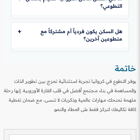
تفرغك.
التطوعي؟
تعتبر زغرب، سبليت، رييكا، وزادار من أفضل المدن لما
توفره من حياة اجتماعية غنية وفرص متنوعة.
هل السكن يكون فردياً أم مشتركاً مع
متطوعين آخرين؟
غالباً ما يكون السكن مشتركاً في شقق مجهزة، حيث يكون
لكل متطوع غرفته الخاصة أو المشتركة.
خاتمة
يوفر التطوع في كرواتيا تجربة استثنائية تمزج بين تطوير الذات
والمساهمة في بناء مجتمع أفضل في قلب القارة الأوروبية. إنها رحلة
ملهمة تمنحك مهارات عالمية وذكريات لا تنسى، مع ضمان تغطية
كافة تكاليفك لتركز فقط على العطاء والنمو.