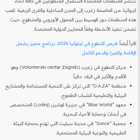
تنتشر المنظمات المعتمدة لاستقبال المتطوعين في كافة أنحاء
كرواتيا، من العاصمة زغرب إلى المدن الساحلية والقرى الريفية. تلعب
هذه المنظمات دور الوسيط بين الممول الأوروبي والمتطوع، حيث
تضمن تنفيذ الأنشطة وفقاً للمعايير الدولية المعتمدة.
اقرأ أيضاً:
فرص للتطوع في ليتوانيا 2026: برنامج مميز يشمل
الإقامة والفيزا والدعم الكامل
مركز التطوع في زغرب (Volonterski centar Zagreb) وهو
الأقدم والأكبر في البلاد حالياً.
منظمة “O.A.ZA” التي تركز على التنمية المستدامة والمشاريع
البيئية والتعليمية للشباب الطموح.
معهد “Blue World” في جزيرة لوشين (Lošinj) المتخصص
في أبحاث وحماية الأحياء البحرية.
جمعية “Sunce” في مدينة سبليت التي تهتم بحماية البيئة
الطبيعية والتوعية البيئية المجتمعية.