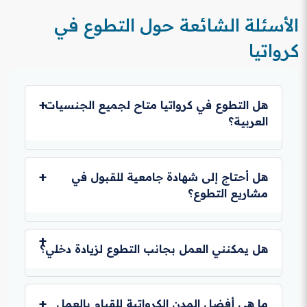
الأسئلة الشائعة حول التطوع في
كرواتيا
هل التطوع في كرواتيا متاح لجميع الجنسيات
العربية؟
نعم، يمكن للشباب من معظم الدول العربية التقديم، خاصة
عبر برامج الشراكة مع دول الجوار الأوروبي.
هل أحتاج إلى شهادة جامعية للقبول في
مشاريع التطوع؟
لا تشترط معظم البرامج شهادة جامعية، بل تركز على
الشغف والمهارات الشخصية والقدرة على التعلم.
هل يمكنني العمل بجانب التطوع لزيادة دخلي؟
قانونياً، لا تسمح تأشيرة التطوع بالعمل مدفوع الأجر،
والمنظمة تغطي كافة احتياجاتك الأساسية بالفعل لضمان
ما هي أفضل المدن الكرواتية للقيام بالعمل