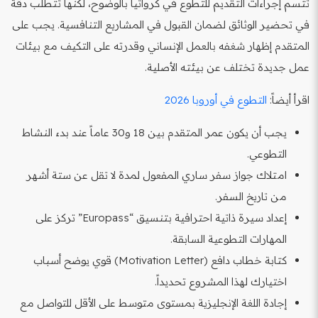
تتسم إجراءات التقديم للتطوع في كرواتيا بالوضوح، لكنها تتطلب دقة
في تحضير الوثائق لضمان القبول في المشاريع التنافسية. يجب على
المتقدم إظهار شغفه بالعمل الإنساني وقدرته على التكيف مع بيئات
عمل جديدة تختلف عن بيئته الأصلية.
اقرأ أيضاً:
التطوع في أوروبا 2026
يجب أن يكون عمر المتقدم بين 18 و30 عاماً عند بدء النشاط
التطوعي.
امتلاك جواز سفر ساري المفعول لمدة لا تقل عن ستة أشهر
من تاريخ السفر.
إعداد سيرة ذاتية احترافية بتنسيق “Europass” تركز على
المهارات التطوعية السابقة.
كتابة خطاب دافع (Motivation Letter) قوي يوضح أسباب
اختيارك لهذا المشروع تحديداً.
إجادة اللغة الإنجليزية بمستوى متوسط على الأقل للتواصل مع